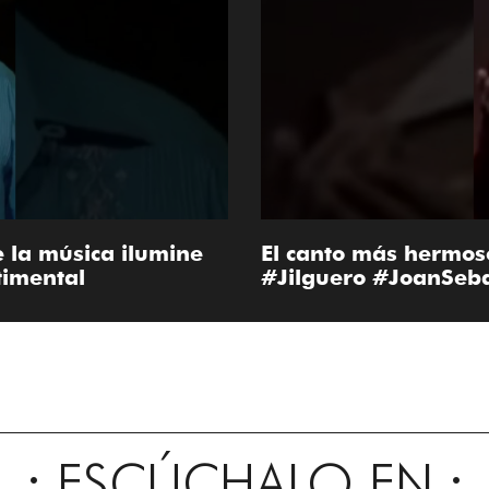
e la música ilumine
El canto más hermoso
timental
#Jilguero #JoanSeba
ESCÚCHALO EN