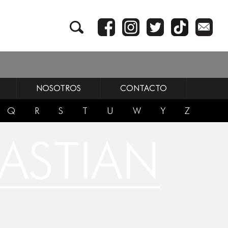
NOSOTROS
CONTACTO
Q
R
S
T
U
W
Y
Z
ASTIAN