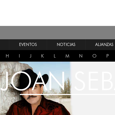
EVENTOS
NOTICIAS
ALIANZAS
H
I
J
K
L
M
N
O
P
JOAN SEB