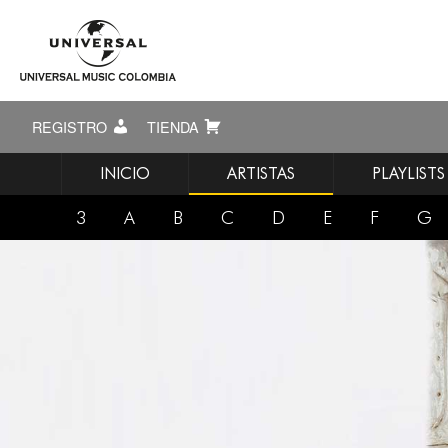
REGISTRO
TIENDA
INICIO
ARTISTAS
PLAYLISTS
3
A
B
C
D
E
F
G