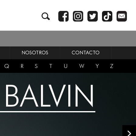
NOSOTROS
CONTACTO
Q
R
S
T
U
W
Y
Z
 BALVIN