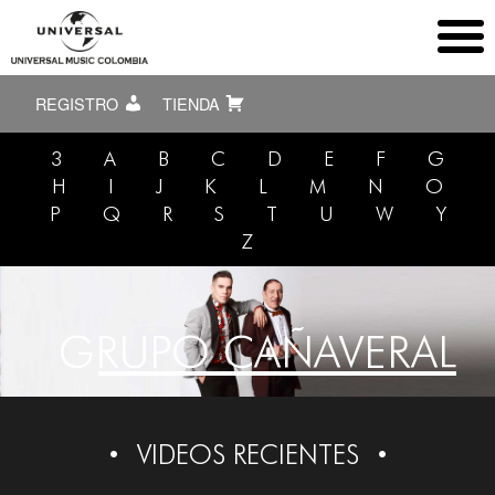
REGISTRO
TIENDA
3
A
B
C
D
E
F
G
H
I
J
K
L
M
N
O
P
Q
R
S
T
U
W
Y
Z
GRUPO CAÑAVERAL
VIDEOS RECIENTES