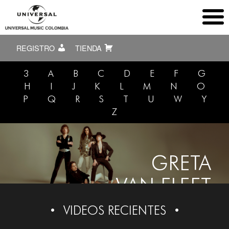
REGISTRO
TIENDA
3
A
B
C
D
E
F
G
H
I
J
K
L
M
N
O
P
Q
R
S
T
U
W
Y
Z
GRETA
VAN FLEET
VIDEOS RECIENTES