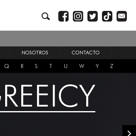
NOSOTROS
CONTACTO
Q
R
S
T
U
W
Y
Z
REEICY