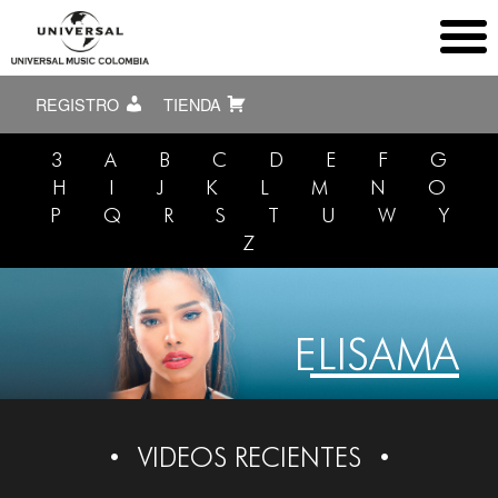
REGISTRO
TIENDA
3
A
B
C
D
E
F
G
H
I
J
K
L
M
N
O
P
Q
R
S
T
U
W
Y
Z
ELISAMA
VIDEOS RECIENTES