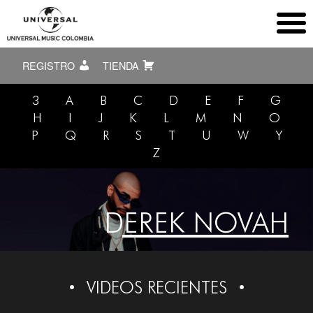
REGISTRO
TIENDA
3
A
B
C
D
E
F
G
H
I
J
K
L
M
N
O
P
Q
R
S
T
U
W
Y
Z
DEREK NOVAH
VIDEOS RECIENTES