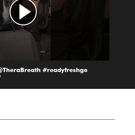
! @TheraBreath #readyfreshgo
r