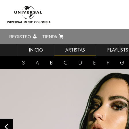
REGISTRO
TIENDA
INICIO
ARTISTAS
PLAYLISTS
3
A
B
C
D
E
F
G