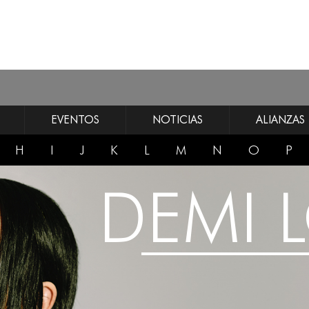
EVENTOS
NOTICIAS
ALIANZAS
H
I
J
K
L
M
N
O
P
DEMI 