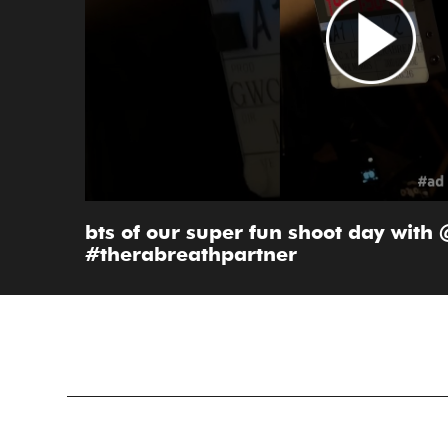
bts of our super fun shoot day wi
#therabreathpartner