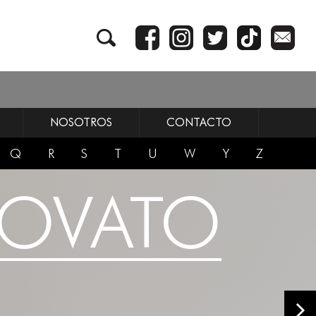
NOSOTROS
CONTACTO
Q
R
S
T
U
W
Y
Z
LOVATO