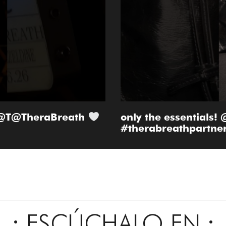
th @T@TheraBreath
only the essentials
#therabreathpartne
ESCÚCHALO EN