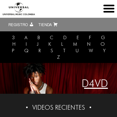
REGISTRO
TIENDA
3
A
B
C
D
E
F
G
H
I
J
K
L
M
N
O
P
Q
R
S
T
U
W
Y
Z
D4VD
VIDEOS RECIENTES