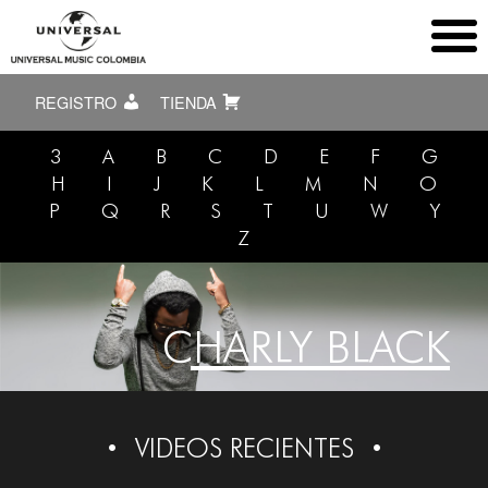
REGISTRO
TIENDA
3
A
B
C
D
E
F
G
H
I
J
K
L
M
N
O
P
Q
R
S
T
U
W
Y
Z
CHARLY BLACK
VIDEOS RECIENTES