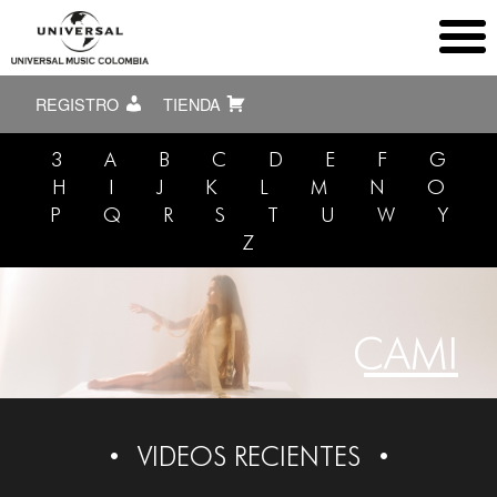
REGISTRO
TIENDA
3
A
B
C
D
E
F
G
H
I
J
K
L
M
N
O
P
Q
R
S
T
U
W
Y
Z
CAMI
VIDEOS RECIENTES