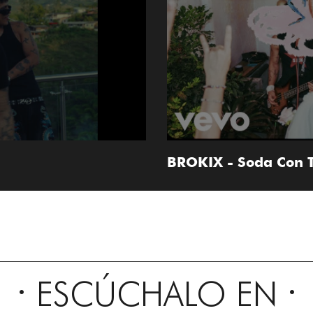
BROKIX - Soda Con Te
ESCÚCHALO EN