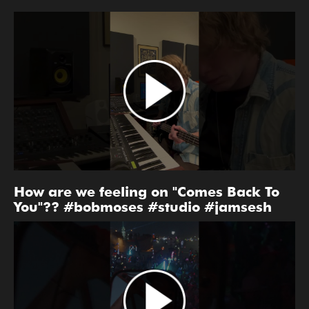
How are we feeling on "Comes Back To
You"?? #bobmoses #studio #jamsesh