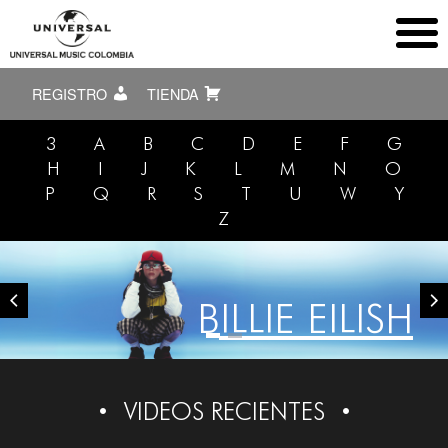
REGISTRO
TIENDA
3
A
B
C
D
E
F
G
H
I
J
K
L
M
N
O
P
Q
R
S
T
U
W
Y
Z
BILLIE EILISH
VIDEOS RECIENTES