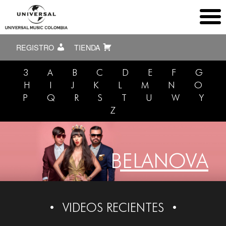
REGISTRO
TIENDA
3
A
B
C
D
E
F
G
H
I
J
K
L
M
N
O
P
Q
R
S
T
U
W
Y
Z
BELANOVA
VIDEOS RECIENTES