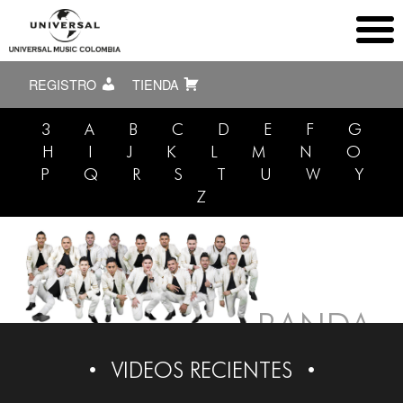
REGISTRO
TIENDA
3
A
B
C
D
E
F
G
H
I
J
K
L
M
N
O
P
Q
R
S
T
U
W
Y
Z
L
BANDA
CARNAVAL
VIDEOS RECIENTES