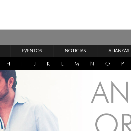
EVENTOS
NOTICIAS
ALIANZAS
H
I
J
K
L
M
N
O
P
AN
O