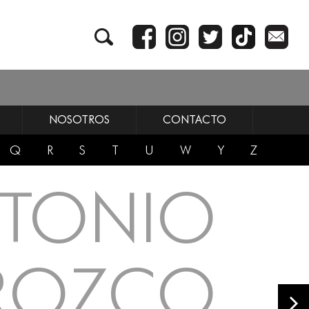
NOSOTROS
CONTACTO
Q
R
S
T
U
W
Y
Z
TONIO
ROZCO