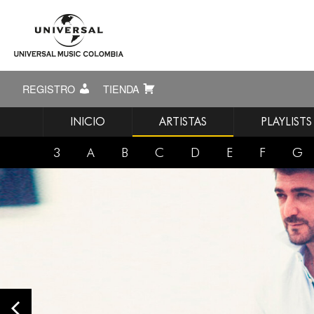
REGISTRO
TIENDA
INICIO
ARTISTAS
PLAYLISTS
3
A
B
C
D
E
F
G