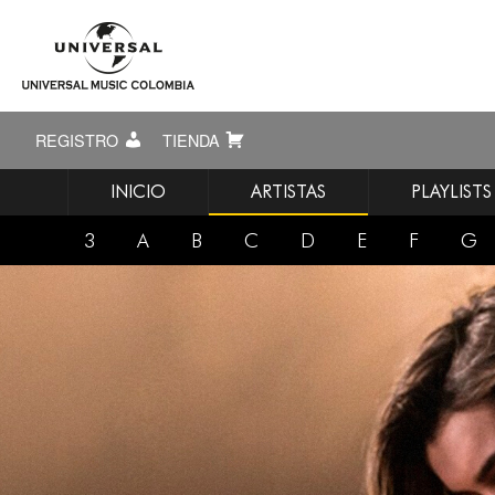
REGISTRO
TIENDA
INICIO
ARTISTAS
PLAYLISTS
3
A
B
C
D
E
F
G