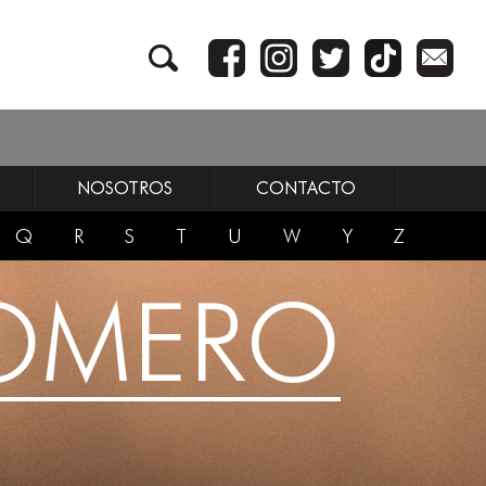
NOSOTROS
CONTACTO
Q
R
S
T
U
W
Y
Z
ROMERO