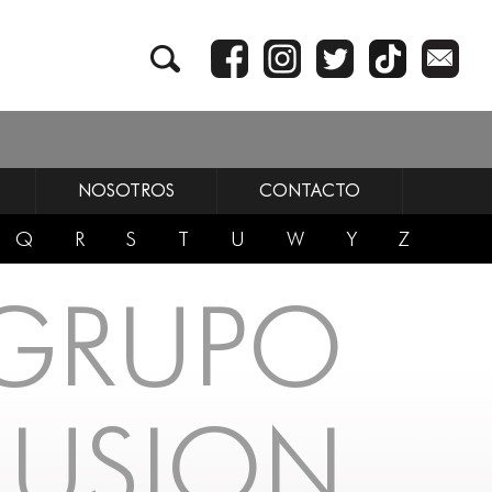
NOSOTROS
CONTACTO
Q
R
S
T
U
W
Y
Z
 GRUPO
LUSION