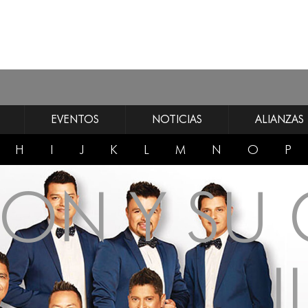
EVENTOS
NOTICIAS
ALIANZAS
H
I
J
K
L
M
N
O
P
RON Y SU
I