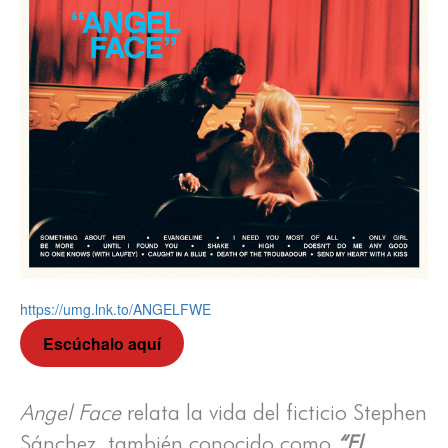
https://umg.lnk.to/ANGELFWE
Escúchalo aquí
Angel Face
relata la vida del ficticio Stephen
Sánchez, también conocido como
“El